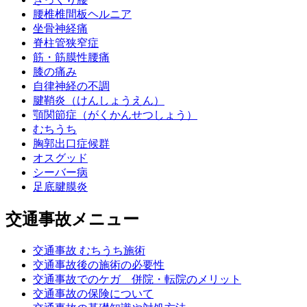
腰椎椎間板ヘルニア
坐骨神経痛
脊柱管狭窄症
筋・筋膜性腰痛
膝の痛み
自律神経の不調
腱鞘炎（けんしょうえん）
顎関節症（がくかんせつしょう）
むちうち
胸郭出口症候群
オスグッド
シーバー病
足底腱膜炎
交通事故メニュー
交通事故 むちうち施術
交通事故後の施術の必要性
交通事故でのケガ 併院・転院のメリット
交通事故の保険について